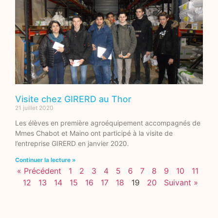
Visite chez GIRERD au Thor
21 juillet 2020
Les élèves en première agroéquipement accompagnés de
Mmes Chabot et Maino ont participé à la visite de
l’entreprise GIRERD en janvier 2020.
Continuer la lecture »
« Précédent
1
2
3
4
5
6
7
8
9
10
11
12
13
14
15
16
17
18
19
20
Suivant »