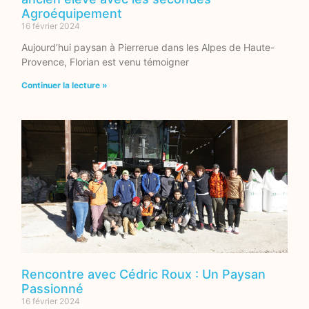
Agroéquipement
16 février 2024
Aujourd’hui paysan à Pierrerue dans les Alpes de Haute-
Provence, Florian est venu témoigner
Continuer la lecture »
Rencontre avec Cédric Roux : Un Paysan
Passionné
16 février 2024