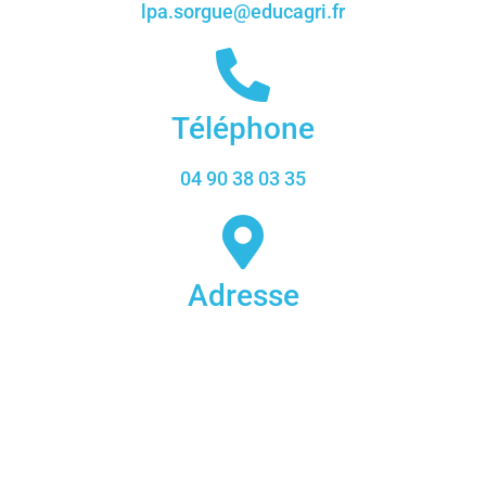
lpa.sorgue@educagri.fr
Téléphone
04 90 38 03 35
Adresse
1016 Chem. de l'École d'Agriculture 84800 L'Isle-sur-
la-Sorgue