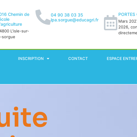
016 Chemin de
PORTES
04 90 38 03 35
'école
lpa.sorgue@educagri.fr
Mars 2027
'agriculture
2026, co
4800 L'isle-sur-
directem
a-sorgue
INSCRIPTION
CONTACT
ESPACE ENTRE
uite