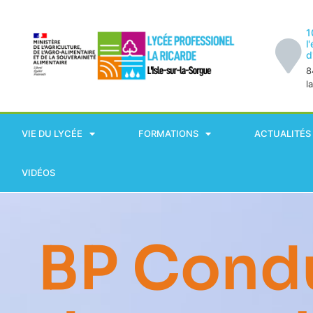
1
l
d
8
l
VIE DU LYCÉE
FORMATIONS
ACTUALITÉS
VIDÉOS
BP Cond