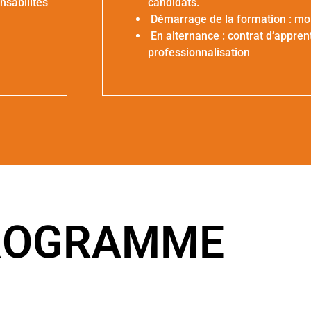
nsabilités
candidats.
Démarrage de la formation : moi
En alternance : contrat d’appren
professionnalisation
ROGRAMME