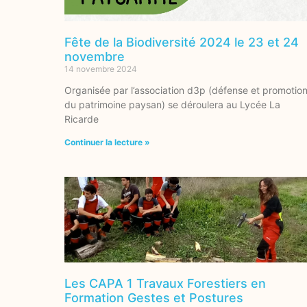
Fête de la Biodiversité 2024 le 23 et 24
novembre
14 novembre 2024
Organisée par l’association d3p (défense et promotio
du patrimoine paysan) se déroulera au Lycée La
Ricarde
Continuer la lecture »
Les CAPA 1 Travaux Forestiers en
Formation Gestes et Postures