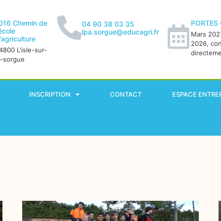
016 Chemin de
PORTES
04 90 38 03 35
'école
lpa.sorgue@educagri.fr
Mars 2027
'agriculture
2026, co
4800 L'isle-sur-
directem
a-sorgue
INSCRIPTION
CONTACT
ESPACE ENTRE