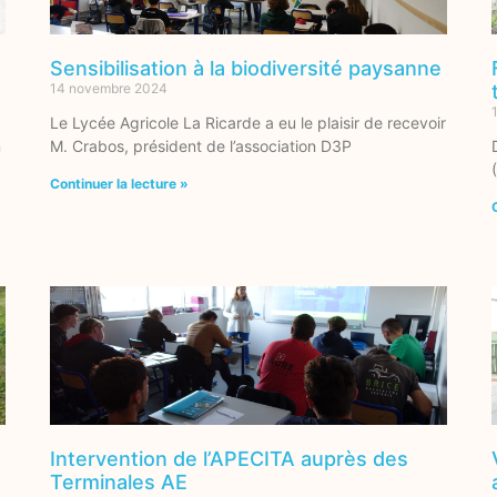
Sensibilisation à la biodiversité paysanne
14 novembre 2024
Le Lycée Agricole La Ricarde a eu le plaisir de recevoir
n
M. Crabos, président de l’association D3P
Continuer la lecture »
Intervention de l’APECITA auprès des
Terminales AE