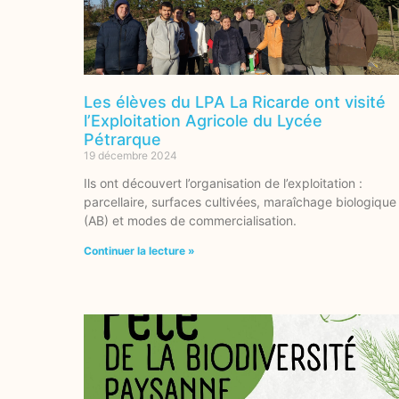
Les élèves du LPA La Ricarde ont visité
l’Exploitation Agricole du Lycée
Pétrarque
19 décembre 2024
Ils ont découvert l’organisation de l’exploitation :
parcellaire, surfaces cultivées, maraîchage biologique
(AB) et modes de commercialisation.
Continuer la lecture »