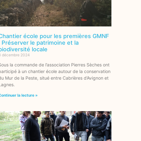
Chantier école pour les premières GMNF
: Préserver le patrimoine et la
biodiversité locale
3 décembre 2024
Sous la commande de l’association Pierres Sèches ont
participé à un chantier école autour de la conservation
du Mur de la Peste, situé entre Cabrières d’Avignon et
Lagnes.
Continuer la lecture »