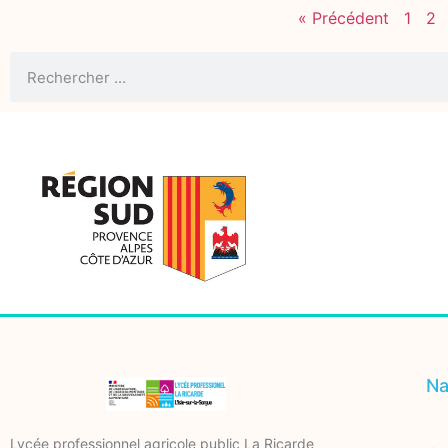
« Précédent
1
2
Na
Lycée professionnel agricole public La Ricarde