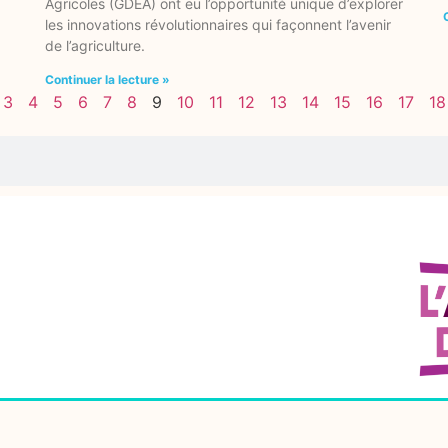
Agricoles (GDEA) ont eu l’opportunité unique d’explorer
les innovations révolutionnaires qui façonnent l’avenir
de l’agriculture.
Continuer la lecture »
3
4
5
6
7
8
9
10
11
12
13
14
15
16
17
18