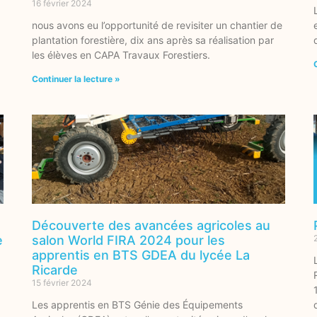
16 février 2024
nous avons eu l’opportunité de revisiter un chantier de
plantation forestière, dix ans après sa réalisation par
les élèves en CAPA Travaux Forestiers.
Continuer la lecture »
Découverte des avancées agricoles au
e
salon World FIRA 2024 pour les
apprentis en BTS GDEA du lycée La
Ricarde
15 février 2024
Les apprentis en BTS Génie des Équipements