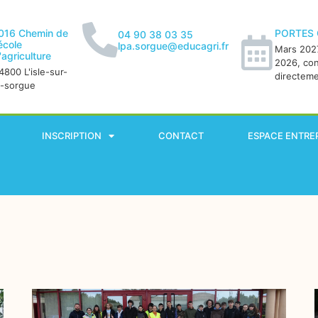
016 Chemin de
PORTES
04 90 38 03 35
'école
lpa.sorgue@educagri.fr
Mars 2027
'agriculture
2026, co
4800 L'isle-sur-
directem
a-sorgue
INSCRIPTION
CONTACT
ESPACE ENTRE