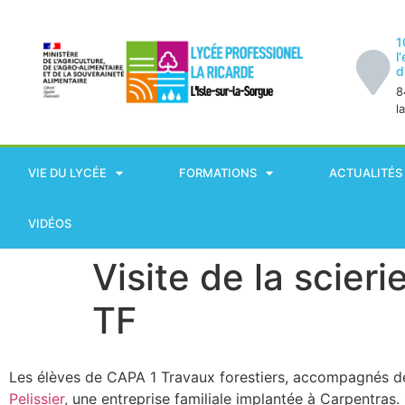
1
l
d
8
l
VIE DU LYCÉE
FORMATIONS
ACTUALITÉS
VIDÉOS
Visite de la scier
TF
Les élèves de CAPA 1 Travaux forestiers, accompagnés de 
Pelissier
, une entreprise familiale implantée à Carpentras.