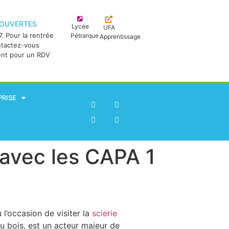
 OUVERTES
Lycée
UFA
. Pour la rentrée
Pétrarque
Apprentissage
ntactez-vous
ent pour un RDV
PRISE
s avec les CAPA 1
l’occasion de visiter la
scierie
du bois, est un acteur majeur de