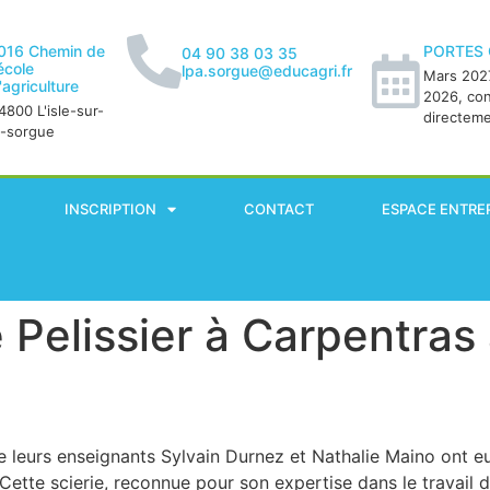
016 Chemin de
PORTES
04 90 38 03 35
'école
lpa.sorgue@educagri.fr
Mars 2027
'agriculture
2026, co
4800 L'isle-sur-
directem
a-sorgue
INSCRIPTION
CONTACT
ESPACE ENTRE
ie Pelissier à Carpentra
leurs enseignants Sylvain Durnez et Nathalie Maino ont eu 
 Cette scierie, reconnue pour son expertise dans le travail 