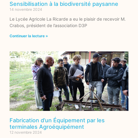
Sensibilisation à la biodiversité paysanne
14 novembre 2024
Le Lycée Agricole La Ricarde a eu le plaisir de recevoir M.
Crabos, président de l’association D3P
Continuer la lecture »
Fabrication d’un Équipement par les
terminales Agroéquipément
12 novembre 2024