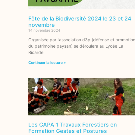
Fête de la Biodiversité 2024 le 23 et 24
novembre
14 novembre 2024
Organisée par l’association d3p (défense et promotio
du patrimoine paysan) se déroulera au Lycée La
Ricarde
Continuer la lecture »
Les CAPA 1 Travaux Forestiers en
Formation Gestes et Postures