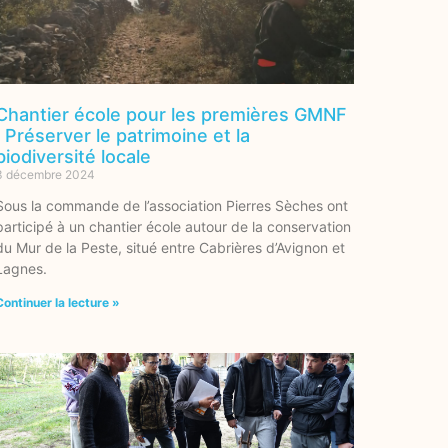
Chantier école pour les premières GMNF
: Préserver le patrimoine et la
biodiversité locale
3 décembre 2024
Sous la commande de l’association Pierres Sèches ont
participé à un chantier école autour de la conservation
du Mur de la Peste, situé entre Cabrières d’Avignon et
Lagnes.
Continuer la lecture »