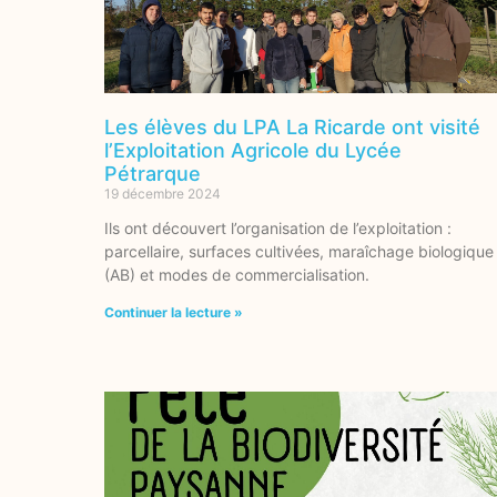
Les élèves du LPA La Ricarde ont visité
l’Exploitation Agricole du Lycée
Pétrarque
19 décembre 2024
Ils ont découvert l’organisation de l’exploitation :
parcellaire, surfaces cultivées, maraîchage biologique
(AB) et modes de commercialisation.
Continuer la lecture »