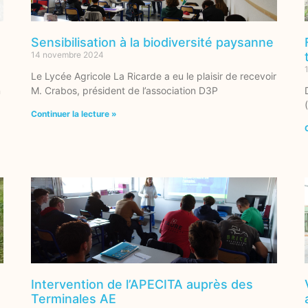
Sensibilisation à la biodiversité paysanne
14 novembre 2024
Le Lycée Agricole La Ricarde a eu le plaisir de recevoir
n
M. Crabos, président de l’association D3P
Continuer la lecture »
Intervention de l’APECITA auprès des
Terminales AE