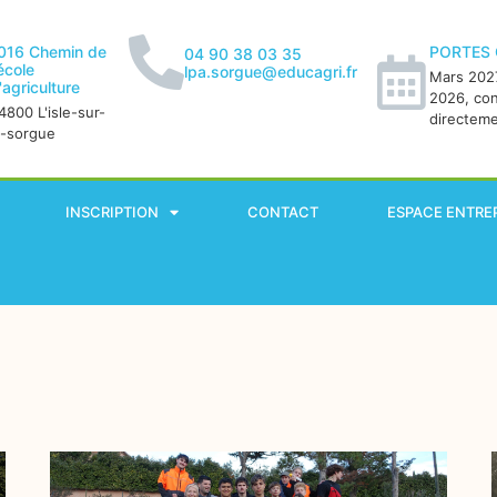
016 Chemin de
PORTES
04 90 38 03 35
'école
lpa.sorgue@educagri.fr
Mars 2027
'agriculture
2026, co
4800 L'isle-sur-
directem
a-sorgue
INSCRIPTION
CONTACT
ESPACE ENTRE