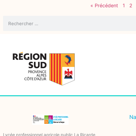
« Précédent
1
2
Na
Lycée professionnel agricole public La Ricarde