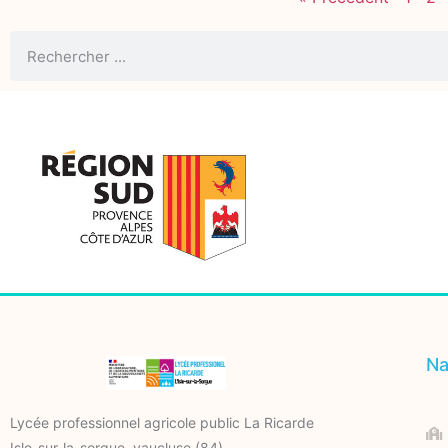
Na
Lycée professionnel agricole public La Ricarde
Isle-sur-la-sorgue, vaucluse (84)