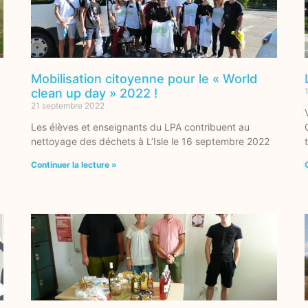
Mobilisation citoyenne pour le « World
clean up day » 2022 !
21 septembre 2022
Les élèves et enseignants du LPA contribuent au
nettoyage des déchets à L’Isle le 16 septembre 2022
Continuer la lecture »