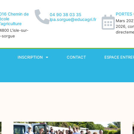
016 Chemin de
PORTES
04 90 38 03 35
'école
lpa.sorgue@educagri.fr
Mars 2027
'agriculture
2026, co
4800 L'isle-sur-
directem
a-sorgue
INSCRIPTION
CONTACT
ESPACE ENTRE