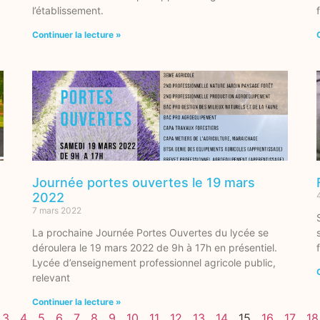
l’établissement.
Continuer la lecture »
Journée portes ouvertes le 19 mars
2022
7 mars 2022
La prochaine Journée Portes Ouvertes du lycée se
l
déroulera le 19 mars 2022 de 9h à 17h en présentiel.
Lycée d’enseignement professionnel agricole public,
relevant
Continuer la lecture »
3
4
5
6
7
8
9
10
11
12
13
14
15
16
17
18