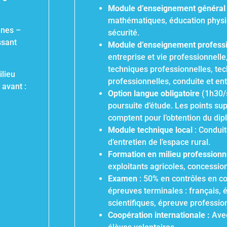
Module d’enseignement général
mathématiques, éducation physiq
nnes –
sécurité.
ssant
Module d’enseignement profess
entreprise et vie professionnelle
techniques professionnelles, tec
ilieu
professionnelles, conduite et ent
 avant :
Option langue obligatoire
(1h30/s
poursuite d’étude. Les points su
comptent pour l’obtention du dip
Module technique local
: Conduit
d’entretien de l’espace rural.
Formation en milieu professionn
exploitants agricoles, concessio
Examen
: 50% en contrôles en c
épreuves terminales : français,
scientifiques, épreuve professio
Coopération internationale :
Avec