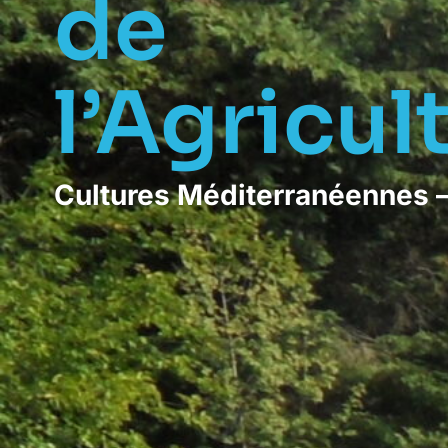
de
l’Agricul
Cultures Méditerranéennes –