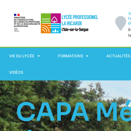
1
l
d
8
l
VIE DU LYCÉE
FORMATIONS
ACTUALITÉS
VIDÉOS
CAPA Mé