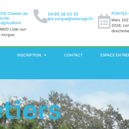
016 Chemin de
PORTES
04 90 38 03 35
'école
lpa.sorgue@educagri.fr
Mars 2027
'agriculture
2026, co
4800 L'isle-sur-
directem
a-sorgue
INSCRIPTION
CONTACT
ESPACE ENTRE
tiers