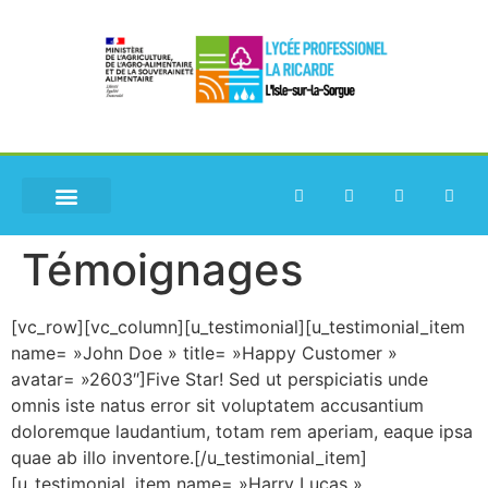
Témoignages
[vc_row][vc_column][u_testimonial][u_testimonial_item
name= »John Doe » title= »Happy Customer »
avatar= »2603″]Five Star! Sed ut perspiciatis unde
omnis iste natus error sit voluptatem accusantium
doloremque laudantium, totam rem aperiam, eaque ipsa
quae ab illo inventore.[/u_testimonial_item]
[u_testimonial_item name= »Harry Lucas »