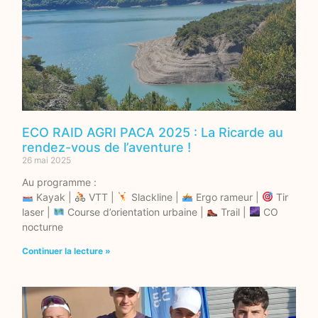
ECO RAID AGRI PACA 2025 : La Ricarde au
rendez-vous de l’aventure !
26 mai 2025
Au programme :
Kayak |
VTT |
Slackline |
Ergo rameur |
Tir
laser |
Course d’orientation urbaine |
Trail |
CO
nocturne
Continuer la lecture »