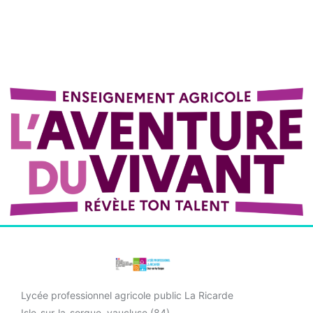
Lycée professionnel agricole public La Ricarde
Isle-sur-la-sorgue, vaucluse (84)