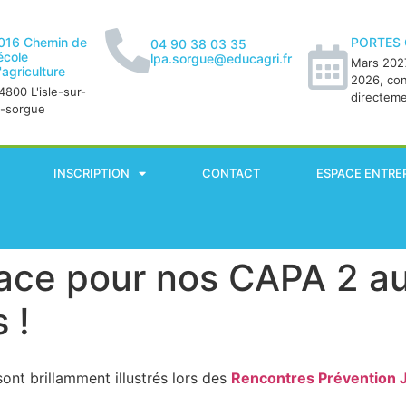
016 Chemin de
PORTES
04 90 38 03 35
'école
lpa.sorgue@educagri.fr
Mars 2027
'agriculture
2026, co
4800 L'isle-sur-
directem
a-sorgue
INSCRIPTION
CONTACT
ESPACE ENTRE
lace pour nos CAPA 2 a
 !
ont brillamment illustrés lors des
Rencontres Prévention 