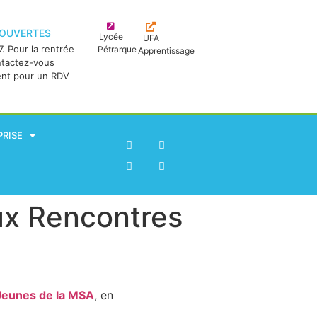
 OUVERTES
Lycée
UFA
. Pour la rentrée
Pétrarque
Apprentissage
ntactez-vous
ent pour un RDV
PRISE
ux Rencontres
Jeunes de la MSA
, en