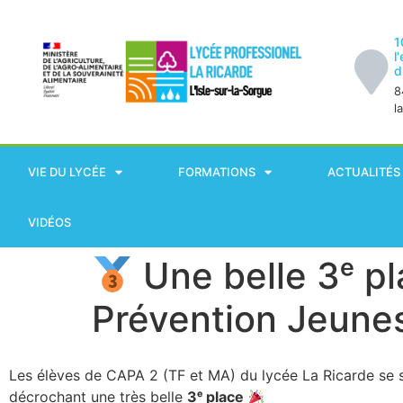
1
l
d
8
l
VIE DU LYCÉE
FORMATIONS
ACTUALITÉS
VIDÉOS
Une belle 3ᵉ p
Prévention Jeunes
Les élèves de CAPA 2 (TF et MA) du lycée La Ricarde se s
décrochant une très belle
3ᵉ place