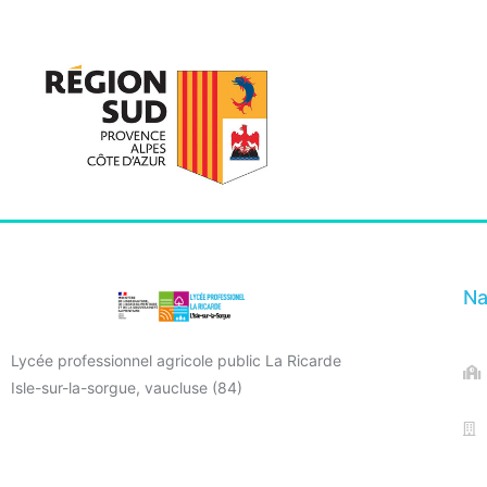
Na
Lycée professionnel agricole public La Ricarde
Isle-sur-la-sorgue, vaucluse (84)