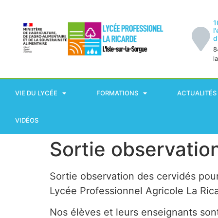
1
l
d
8
l
VIE DU LYCÉE
FORMATIONS
ACTUALITÉS
VIDÉOS
Sortie observatio
Sortie observation des cervidés pou
Lycée Professionnel Agricole La Ri
Nos élèves et leurs enseignants sont