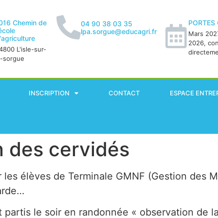
016 Chemin de
PORTES
04 90 38 03 35
'école
lpa.sorgue@educagri.fr
Mars 2027
'agriculture
2026, co
4800 L'isle-sur-
directem
a-sorgue
INSCRIPTION
CONTACT
ESPACE ENTRE
n des cervidés
r les élèves de Terminale GMNF (Gestion des Mi
carde…
 partis le soir en randonnée « observation de 